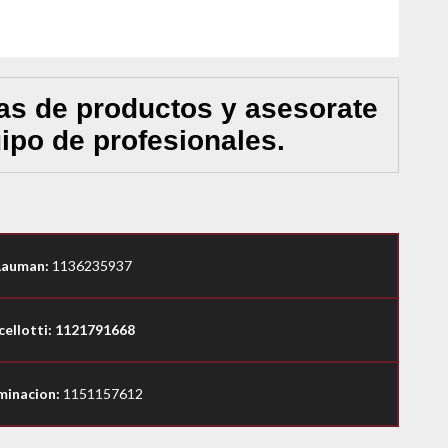
as de productos y asesorate
ipo de profesionales.
Lauman:
1136235937
cellotti: 1121791668
minacion:
1151157612