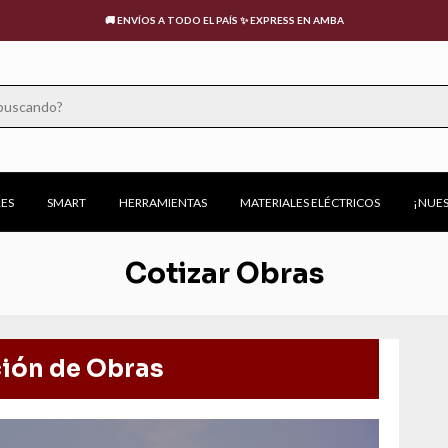
📍URUGUAY 176, CABA | 🕧LUNES A VIERNES: 9:00 A 18:00HS, SÁBADOS: 10:00 A 13:00HS
ES
SMART
HERRAMIENTAS
MATERIALES ELÉCTRICOS
¡NUES
Cotizar Obras
ión de Obras