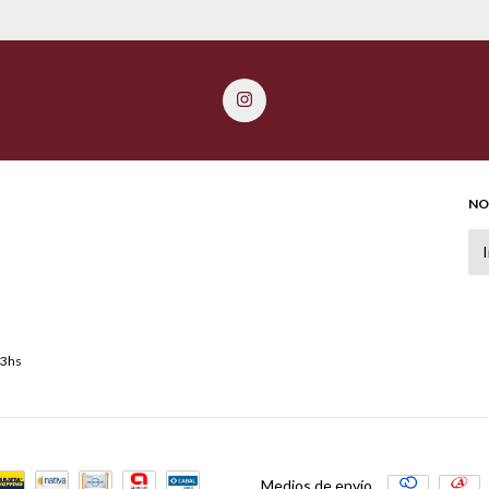
NO
13hs
Medios de envío