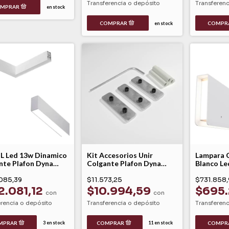
Transferencia o depósito
Transferenc
en stock
en stock
 L Led 13w Dinamico
Kit Accesorios Unir
Lampara C
nte Plafon Dyna
Colgante Plafon Dyna
Blanco Le
Leuk
Masterlin
085,39
$11.573,25
$731.858,
2.081,12
$10.994,59
$695
con
con
erencia o depósito
Transferencia o depósito
Transferenc
3
en stock
11
en stock