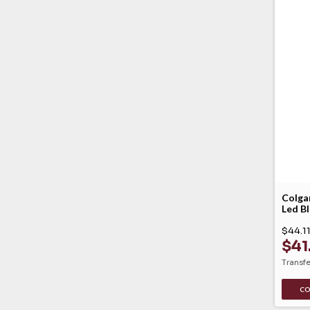
Colga
Led B
Luccio
$44.1
$41
Transf
C