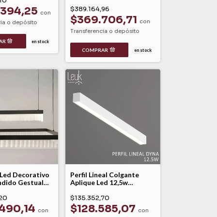
10
Modelo Kinetic Linea
.394,25
Arqe
$389.164,96
con
$369.706,71
con
ia o depósito
Transferencia o depósito
en stock
en stock
Led Decorativo
Perfil Lineal Colgante
ndido Gestual
Aplique Led 12,5w
l Linea Arqe
Dinámico Dyna Leuk
20
$135.352,70
490,14
$128.585,07
con
con