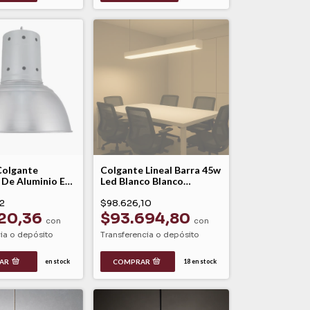
Colgante
Colgante Lineal Barra 45w
l De Aluminio E40
Led Blanco Blanco
cciola
Dinamico Conexa 180
2
$98.626,10
20,36
$93.694,80
con
con
ia o depósito
Transferencia o depósito
AR
en stock
18
en stock