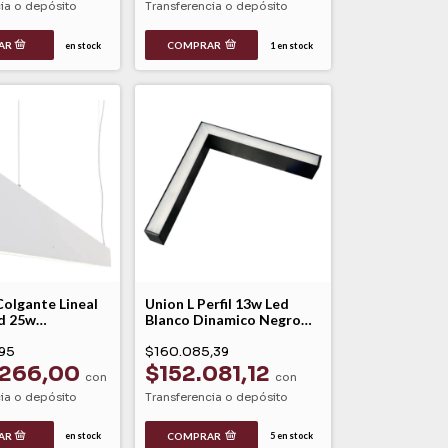
ia o depósito
Transferencia o depósito
COMPRAR
en stock
1
en stock
olgante Lineal
Union L Perfil 13w Led
d 25w
Blanco Dinamico Negro
e Imdi
Dyna Leuk
95
$160.085,39
.266,00
$152.081,12
con
con
ia o depósito
Transferencia o depósito
COMPRAR
en stock
5
en stock