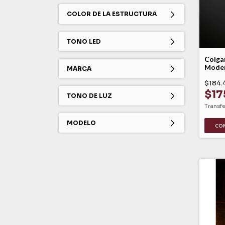
COLOR DE LA ESTRUCTURA
TONO LED
Colga
Moder
MARCA
Versat
Gu10 
$184.
$17
TONO DE LUZ
Transf
MODELO