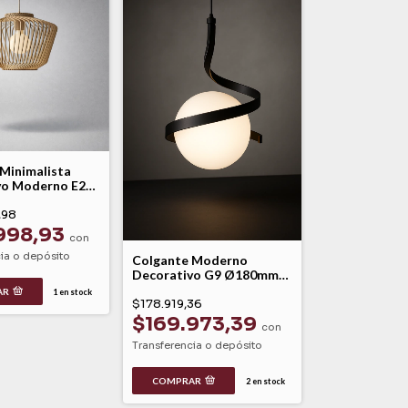
Minimalista
vo Moderno E27
ra Blanco
ombay
,98
998,93
con
ia o depósito
Colgante Moderno
Decorativo G9 Ø180mm
Negro Peiet 180
AR
1
en stock
$178.919,36
$169.973,39
con
Transferencia o depósito
COMPRAR
2
en stock