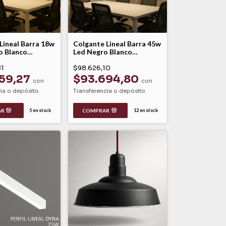
Lineal Barra 18w
Colgante Lineal Barra 45w
o Blanco
Led Negro Blanco
 Conexa 180
Dinamico Conexa 180
81
$98.626,10
59,27
$93.694,80
con
con
ia o depósito
Transferencia o depósito
5
en stock
12
en stock