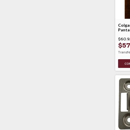
Colga
Pantal
Campa
$60.9
$57
Transf
CO