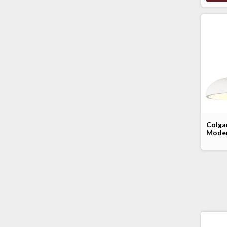
Colga
Moder
Ø50cm
Dakar