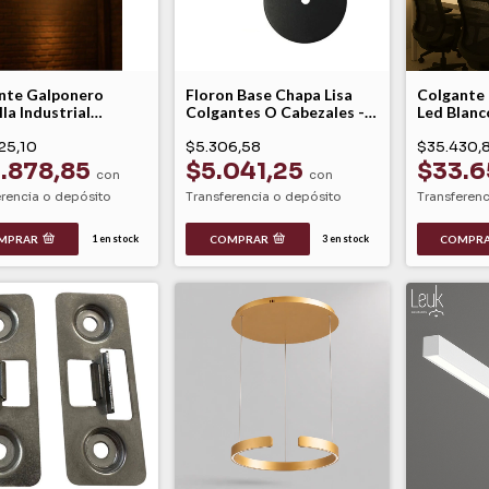
nte Galponero
Floron Base Chapa Lisa
Colgante 
la Industrial
Colgantes O Cabezales -
Led Blanc
na Igny Lucciola
mac
Dinamico
25,10
$5.306,58
$35.430,
.878,85
$5.041,25
$33.6
con
con
erencia o depósito
Transferencia o depósito
Transferenc
MPRAR
COMPRAR
1
en stock
3
en stock