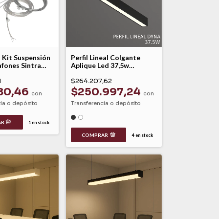
 Kit Suspensión
Perfil Lineal Colgante
afones Sintra
Aplique Led 37,5w
Dinámico Dyna Leuk
1
$264.207,62
80,46
$250.997,24
con
con
ia o depósito
Transferencia o depósito
1
en stock
COMPRAR
4
en stock