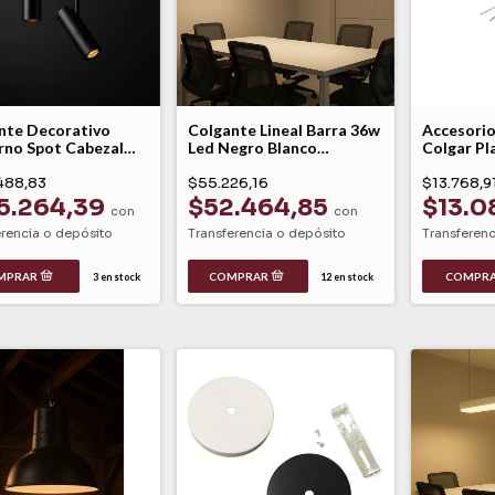
nte Decorativo
Colgante Lineal Barra 36w
Accesorio
no Spot Cabezal
Led Negro Blanco
Colgar Pl
il Movil Led 1 Luz
Dinamico Conexa 180
York Leuk
180
488,83
$55.226,16
$13.768,9
5.264,39
$52.464,85
$13.0
con
con
erencia o depósito
Transferencia o depósito
Transferenc
3
en stock
12
en stock