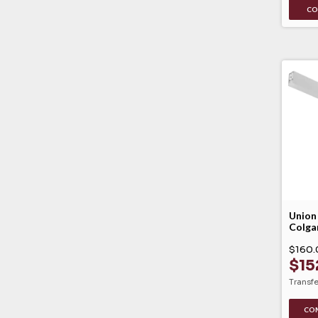
Union
Colga
Leuk
$160.
$15
Transf