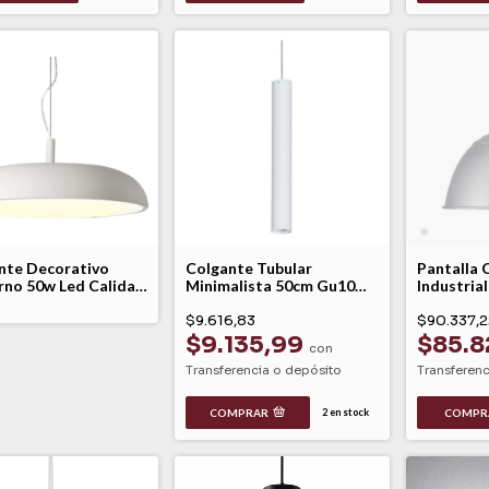
nte Decorativo
Colgante Tubular
Pantalla 
no 50w Led Calida
Minimalista 50cm Gu10
Industria
 Techo Blanco
Led Blanco C-167/35
Ø50cm Lu
 M Db
$9.616,83
$90.337,2
$9.135,99
$85.8
con
Transferencia o depósito
Transferenc
COMPRAR
COMPR
2
en stock