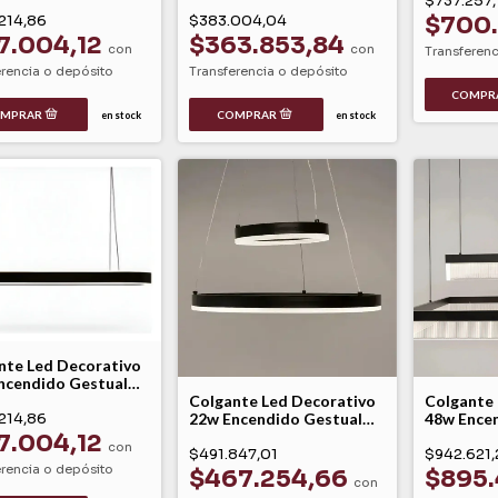
$737.257,
o Marmaid Linea
Encendido Gestual
$700
214,86
Modelo Escencia Linea
$383.004,04
Arqe
7.004,12
$363.853,84
con
con
Transferenc
erencia o depósito
Transferencia o depósito
en stock
en stock
nte Led Decorativo
ncendido Gestual
o Azura Linea Arqe
Colgante Led Decorativo
Colgante 
214,86
22w Encendido Gestual
48w Ence
Modelo Tecnion Linea
Modelo Xu
7.004,12
con
Arqe
$491.847,01
$942.621,
erencia o depósito
$467.254,66
$895.
con