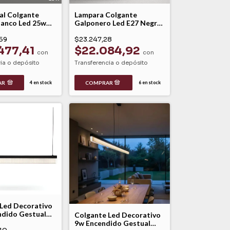
eal Colgante
Lampara Colgante
lanco Led 25w
Galponero Led E27 Negro
 Dyna Leuk
Varpai -mac
59
$23.247,28
477,41
$22.084,92
con
con
ia o depósito
Transferencia o depósito
AR
4
en stock
6
en stock
Led Decorativo
ndido Gestual
Colgante Led Decorativo
ume Linea Arqe
9w Encendido Gestual