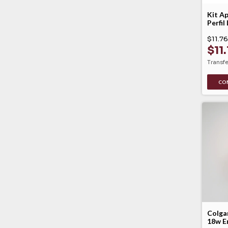
Kit Ap
Perfil
$11.7
$11
Transf
CO
Colga
18w E