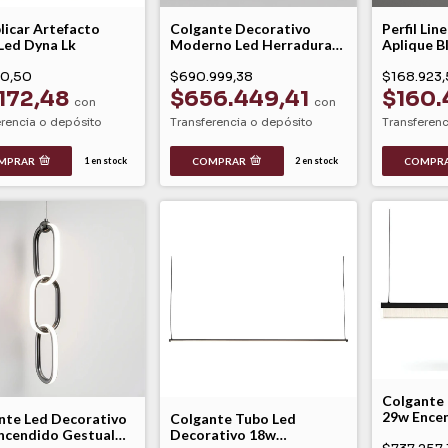
licar Artefacto
Colgante Decorativo
Perfil Lin
 Led Dyna Lk
Moderno Led Herradura
Aplique B
Dorada 50w Luz Calida
Dinámico
60,50
Ø60cm Toluca Db
$690.999,38
$168.923,
.172,48
$656.449,41
$160.
con
con
erencia o depósito
Transferencia o depósito
Transferenc
MPRAR
COMPRAR
COMPR
1
en stock
2
en stock
Colgante 
29w Ence
nte Led Decorativo
Colgante Tubo Led
Modelo L
ncendido Gestual
Decorativo 18w