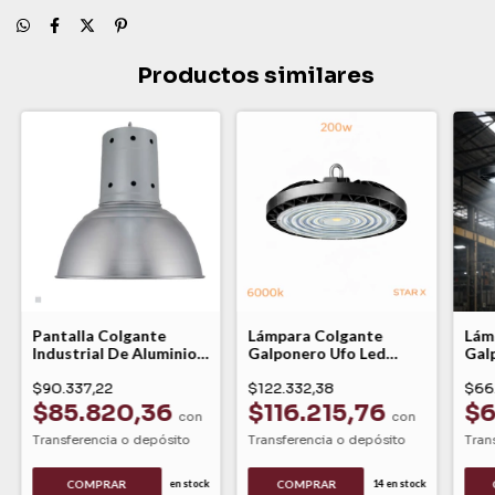
Productos similares
Pantalla Colgante
Lámpara Colgante
Lám
Industrial De Aluminio
Galponero Ufo Led
Gal
E40 Ø50cm Lucciola
200w Luz Fría 6000k
100w
$90.337,22
Star X Bael
$122.332,38
Star
$66
$85.820,36
$116.215,76
$6
con
con
Transferencia o depósito
Transferencia o depósito
Tran
COMPRAR
en stock
14
en stock