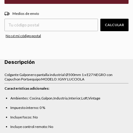
CAMBIAR CP
Entregas para el CP:
Medios de envío
CALCULAR
No sé mi código postal
Descripción
Colgante Galponero pantalla industrial Ø500mm 1 x E27 NEGRO con
Capuchon Portaequipo MODELO: IGNY LUCCIOLA
Características adicionales:
Ambientes: Cocina,Galpon,Industria,Interior,Loft,Vintage
Impuesto interno: 0 %
Incluye focos: No
Incluye control remoto: No