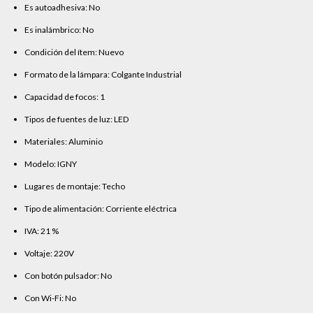
Es autoadhesiva: No
Es inalámbrico: No
Condición del ítem: Nuevo
Formato de la lámpara: Colgante Industrial
Capacidad de focos: 1
Tipos de fuentes de luz: LED
Materiales: Aluminio
Modelo: IGNY
Lugares de montaje: Techo
Tipo de alimentación: Corriente eléctrica
IVA: 21 %
Voltaje: 220V
Con botón pulsador: No
Con Wi-Fi: No