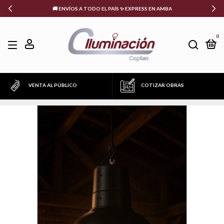
🚚 ENVÍOS A TODO EL PAÍS ✨ EXPRESS EN AMBA
0
VENTA AL PÚBLICO
COTIZAR OBRAS