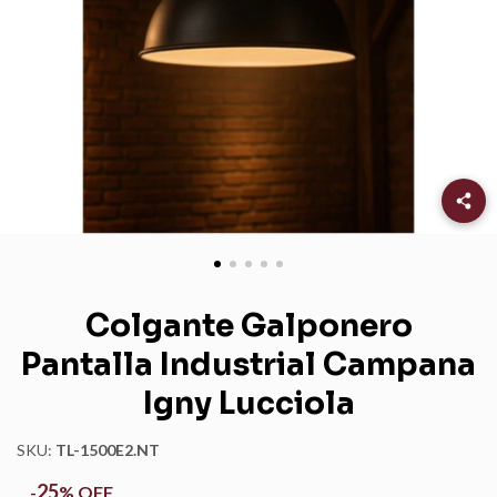
Colgante Galponero
Pantalla Industrial Campana
Igny Lucciola
SKU:
TL-1500E2.NT
25
-
%
OFF