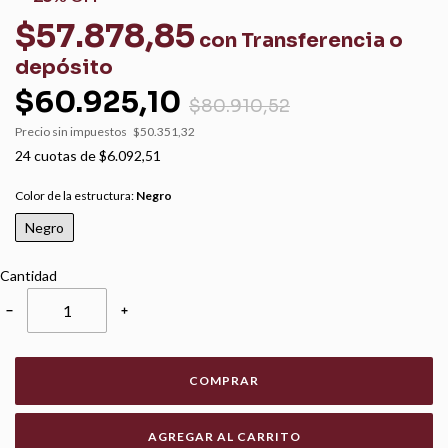
$57.878,85
con
Transferencia o
depósito
$60.925,10
$80.910,52
Precio sin impuestos
$50.351,32
24
cuotas de
$6.092,51
Color de la estructura:
Negro
Negro
Cantidad
−
+
COMPRAR