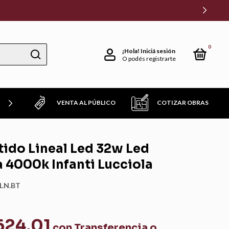
0
¡Hola!
Iniciá sesión
O podés registrarte
VENTA AL PÚBLICO
COTIZAR OBRAS
TROS FAVORITOS!
ido Lineal Led 32w Led
 4000k Infanti Lucciola
1.N.BT
624,01
con
Transferencia o