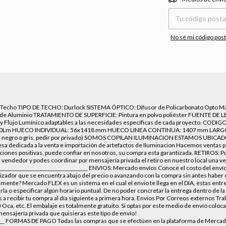
No sé mi código post
 Techo TIPO DE TECHO: Durlock SISTEMA ÓPTICO: Difusor de Policarbonato Opto 
n de Aluminio TRATAMIENTO DE SUPERFICIE: Pintura en polvo poliéster FUENTE DE LE
 y Flujo Lumínico adaptables a las necesidades específicas de cada proyecto. CODIG
500Lm HUECO INDIVIDUAL: 56x1418 mm HUECO LINEA CONTINUA: 1407 mm LAR
negro o gris, pedir por privado) SOMOS COPILAN ILUMINACION ESTAMOS UBICAD
dicada a la venta e importación de artefactos de Iluminacion Hacemos ventas p
iones positivas, puede confiar en nosotros, su compra esta garantizada. RETIROS: P
l vendedor y podes coordinar por mensajería privada el retiro en nuestro local una
___________________________________ ENVIOS: Mercado envíos Conoce el costo del envío
otizador que se encuentra abajo del precio o avanzando con la compra sin antes haber
e? Mercado FLEX es un sistema en el cual el envio te llega en el DIA, estas entre
tarla o especificar algún horario puntual. De no poder concretar la entrega dentro de la
 a recibir tu compra al día siguiente a primera hora. Envios Por Correos externos Tr
o) Oca, etc. El embalaje es totalmente gratuito. Si optas por este medio de envío colo
ensajería privada que quisieras este tipo de envío!
_______ FORMAS DE PAGO Todas las compras que se efectúen en la plataforma de Mercad