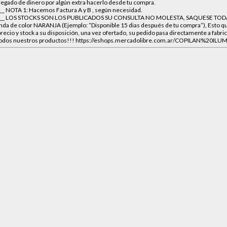
egado de dinero por algún extra hacerlo desde tu compra.
_____ NOTA 1: Hacemos Factura A y B , según necesidad.
____________ LOS STOCKS SON LOS PUBLICADOS SU CONSULTA NO MOLESTA, SAQUESE TO
da de color NARANJA (Ejemplo: “Disponible 15 dias después de tu compra”), Esto qu
cio y stock a su disposición, una vez ofertado, su pedido pasa directamente a fabrica
a todos nuestros productos!!! https://eshops.mercadolibre.com.ar/COPILAN%20IL