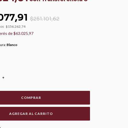
077,91
$251.101,62
tos
$156.262,74
terés de
$63.025,97
tura:
Blanco
+
COMPRAR
CAMBIAR CP
o