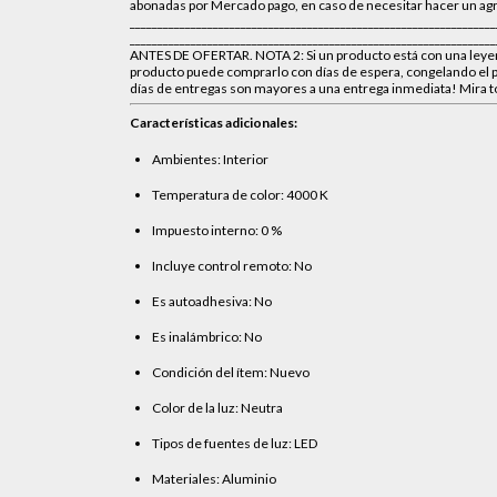
abonadas por Mercado pago, en caso de necesitar hacer un agr
_______________________________________________________________
________________________________________________________
ANTES DE OFERTAR. NOTA 2: Si un producto está con una leyen
producto puede comprarlo con días de espera, congelando el pre
días de entregas son mayores a una entrega inmediata! Mir
Características adicionales:
Ambientes: Interior
Temperatura de color: 4000 K
Impuesto interno: 0 %
Incluye control remoto: No
Es autoadhesiva: No
Es inalámbrico: No
Condición del ítem: Nuevo
Color de la luz: Neutra
Tipos de fuentes de luz: LED
Materiales: Aluminio