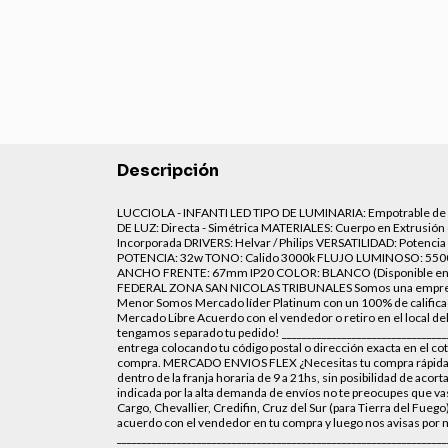
Descripción
LUCCIOLA - INFANTI LED TIPO DE LUMINARIA: Empotrable de
DE LUZ: Directa - Simétrica MATERIALES: Cuerpo en Extrusió
Incorporada DRIVERS: Helvar / Philips VERSATILIDAD: Potencia
POTENCIA: 32w TONO: Calido 3000k FLUJO LUMINOSO: 5
ANCHO FRENTE: 67mm IP20 COLOR: BLANCO (Disponible en 
FEDERAL ZONA SAN NICOLAS TRIBUNALES Somos una empresa de
Menor Somos Mercado líder Platinum con un 100% de calificac
Mercado Libre Acuerdo con el vendedor o retiro en el local de
tengamos separado tu pedido! _________________________________
entrega colocando tu código postal o dirección exacta en el c
compra. MERCADO ENVIOS FLEX ¿Necesitas tu compra rápidament
dentro de la franja horaria de 9 a 21hs, sin posibilidad de acor
indicada por la alta demanda de envíos no te preocupes que vas
Cargo, Chevallier, Credifin, Cruz del Sur (para Tierra del Fueg
acuerdo con el vendedor en tu compra y luego nos avisas por m
_____________________________________________________________