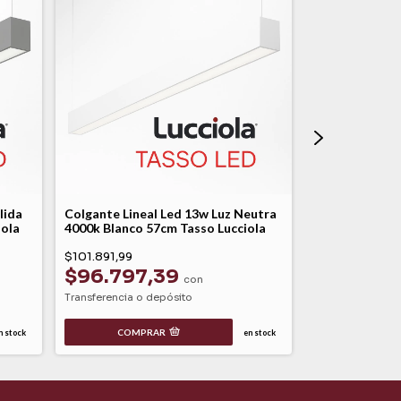
lida
Colgante Lineal Led 13w Luz Neutra
Colgante Line
iola
4000k Blanco 57cm Tasso Lucciola
4000k Blanco 
$101.891,99
$193.279,64
$96.797,39
con
$183.61
Transferencia o depósito
Transferencia o 
COMPRAR
n stock
en stock
COMPR