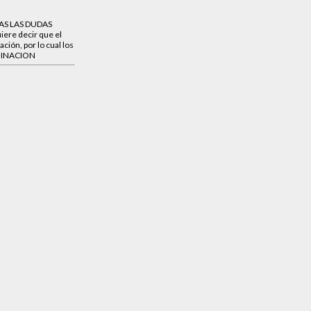
DAS LAS DUDAS
iere decir que el
ción, por lo cual los
UMINACION