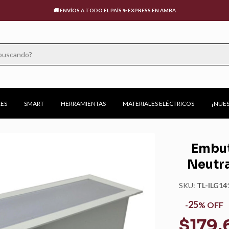
📍URUGUAY 176, CABA | 🕧LUNES A VIERNES: 9:00 A 18:00HS, SÁBADOS: 10:00 A 13:00HS
ES
SMART
HERRAMIENTAS
MATERIALES ELÉCTRICOS
¡NUES
Embut
Neutra
SKU:
TL-ILG14
25
-
%
OFF
$179.