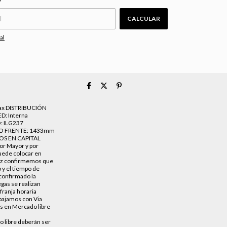
CALCULAR
al
Max DISTRIBUCIÓN
D: Interna
O: ILG237
GO FRENTE: 1433mm
OS EN CAPITAL
or Mayor y por
uede colocar en
 vez confirmemos que
 y el tiempo de
 confirmado la
gas se realizan
 franja horaria
abajamos con Via
cas en Mercado libre
o libre deberán ser