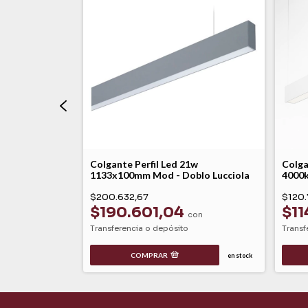
3w Luz Calida
Colgante Perfil Led 21w
Colga
 Lucciola
1133x100mm Mod - Doblo Lucciola
4000k
$200.632,67
$120.
$190.601,04
$11
n
con
Transferencia o depósito
Transf
COMPRAR
en stock
en stock