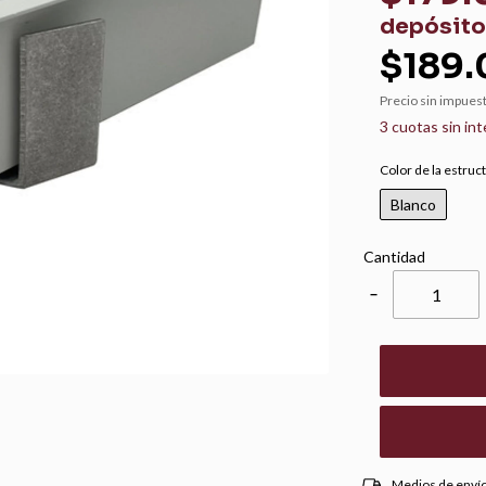
depósito
$189.
Precio sin impues
3
cuotas sin in
Color de la estruc
Blanco
Cantidad
−
Entregas para el CP:
Medios de enví