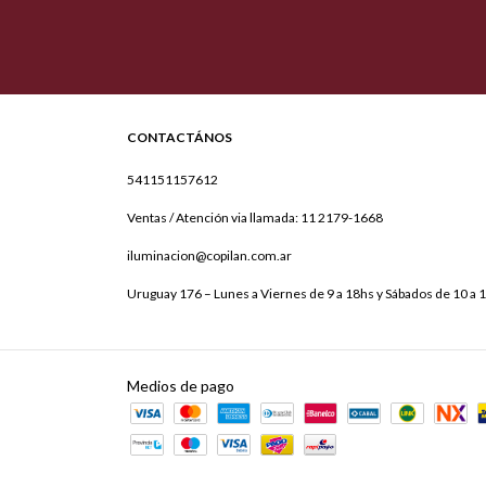
CONTACTÁNOS
541151157612
Ventas / Atención via llamada: 11 2179-1668
iluminacion@copilan.com.ar
Uruguay 176 – Lunes a Viernes de 9 a 18hs y Sábados de 10 a 
Medios de pago