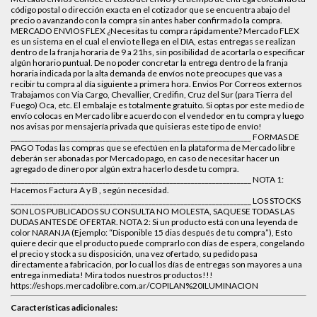
código postal o dirección exacta en el cotizador que se encuentra abajo del
precio o avanzando con la compra sin antes haber confirmado la compra.
MERCADO ENVIOS FLEX ¿Necesitas tu compra rápidamente? Mercado FLEX
es un sistema en el cual el envio te llega en el DIA, estas entregas se realizan
dentro de la franja horaria de 9 a 21hs, sin posibilidad de acortarla o especificar
algún horario puntual. De no poder concretar la entrega dentro de la franja
horaria indicada por la alta demanda de envíos no te preocupes que vas a
recibir tu compra al día siguiente a primera hora. Envios Por Correos externos
Trabajamos con Via Cargo, Chevallier, Credifin, Cruz del Sur (para Tierra del
Fuego) Oca, etc. El embalaje es totalmente gratuito. Si optas por este medio de
envío colocas en Mercado libre acuerdo con el vendedor en tu compra y luego
nos avisas por mensajería privada que quisieras este tipo de envío!
____________________________________________________________________ FORMAS DE
PAGO Todas las compras que se efectúen en la plataforma de Mercado libre
deberán ser abonadas por Mercado pago, en caso de necesitar hacer un
agregado de dinero por algún extra hacerlo desde tu compra.
____________________________________________________________________ NOTA 1:
Hacemos Factura A y B , según necesidad.
____________________________________________________________________ LOS STOCKS
SON LOS PUBLICADOS SU CONSULTA NO MOLESTA, SAQUESE TODAS LAS
DUDAS ANTES DE OFERTAR. NOTA 2: Si un producto está con una leyenda de
color NARANJA (Ejemplo: “Disponible 15 dias después de tu compra”), Esto
quiere decir que el producto puede comprarlo con días de espera, congelando
el precio y stock a su disposición, una vez ofertado, su pedido pasa
directamente a fabricación, por lo cual los días de entregas son mayores a una
entrega inmediata! Mira todos nuestros productos!!!
https://eshops.mercadolibre.com.ar/COPILAN%20ILUMINACION
Características adicionales: