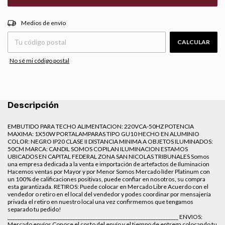
CAMBIAR CP
Entregas para el CP:
Medios de envío
CALCULAR
No sé mi código postal
Descripción
EMBUTIDO PARA TECHO ALIMENTACION: 220VCA-50HZ POTENCIA
MAXIMA: 1X50W PORTALAMPARAS TIPO GU10 HECHO EN ALUMINIO
COLOR: NEGRO IP20 CLASE II DISTANCIA MINIMA A OBJETOS ILUMINADOS:
50CM MARCA: CANDIL SOMOS COPILAN ILUMINACION ESTAMOS
UBICADOS EN CAPITAL FEDERAL ZONA SAN NICOLAS TRIBUNALES Somos
una empresa dedicada a la venta e importación de artefactos de Iluminacion
Hacemos ventas por Mayor y por Menor Somos Mercado líder Platinum con
un 100% de calificaciones positivas, puede confiar en nosotros, su compra
esta garantizada. RETIROS: Puede colocar en Mercado Libre Acuerdo con el
vendedor o retiro en el local del vendedor y podes coordinar por mensajería
privada el retiro en nuestro local una vez confirmemos que tengamos
separado tu pedido!
____________________________________________________________________ ENVIOS:
Mercado envíos Conoce el costo del envío y el tiempo de entrega colocando tu