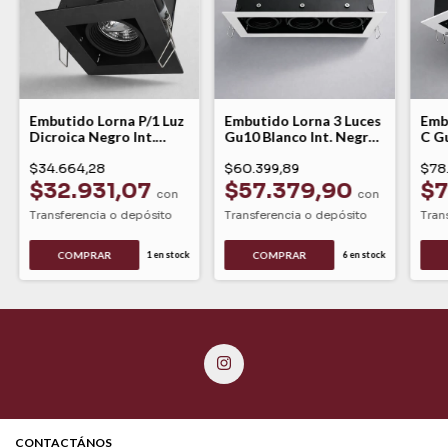
Embutido Lorna P/1 Luz
Embutido Lorna 3 Luces
Emb
Dicroica Negro Int.
Gu10 Blanco Int. Negro
C Gu
Negro - Lucciola
- Lucciola
Negr
$34.664,28
$60.399,89
$78
$32.931,07
$57.379,90
$7
con
con
Transferencia o depósito
Transferencia o depósito
Tran
COMPRAR
COMPRAR
1
en stock
6
en stock
CONTACTÁNOS