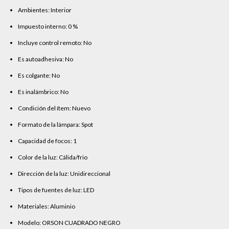
Ambientes: Interior
Impuesto interno: 0 %
Incluye control remoto: No
Es autoadhesiva: No
Es colgante: No
Es inalámbrico: No
Condición del ítem: Nuevo
Formato de la lámpara: Spot
Capacidad de focos: 1
Color de la luz: Cálida/frio
Dirección de la luz: Unidireccional
Tipos de fuentes de luz: LED
Materiales: Aluminio
Modelo: ORSON CUADRADO NEGRO