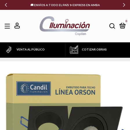
🚚 ENVÍOS A TODO EL PAÍS ✨ EXPRESS EN AMBA
0
VENTA AL PÚBLICO
COTIZAR OBRAS