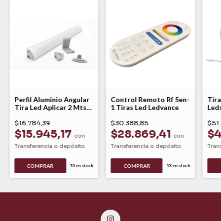
Perfil Aluminio Angular
Control Remoto Rf 5en-
Tira
Tira Led Aplicar 2 Mts
1 Tiras Led Ledvance
Leds
45º Pan Gsg
Met
$16.784,39
$30.388,85
$51
$15.945,17
$28.869,41
$4
con
con
Transferencia o depósito
Transferencia o depósito
Tran
13
en stock
13
en stock