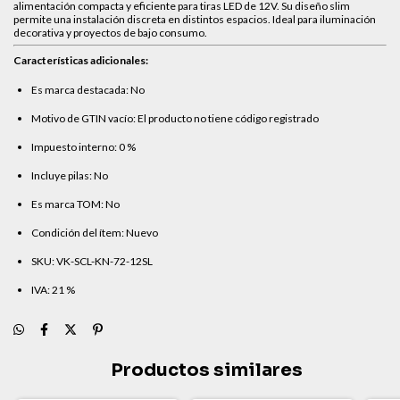
alimentación compacta y eficiente para tiras LED de 12V. Su diseño slim
permite una instalación discreta en distintos espacios. Ideal para iluminación
decorativa y proyectos de bajo consumo.
Características adicionales:
Es marca destacada: No
Motivo de GTIN vacío: El producto no tiene código registrado
Impuesto interno: 0 %
Incluye pilas: No
Es marca TOM: No
Condición del ítem: Nuevo
SKU: VK-SCL-KN-72-12SL
IVA: 21 %
Productos similares