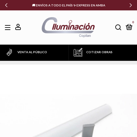
🚚 ENVÍOS A TODO EL PAÍS ✨ EXPRESS EN AMBA
0
VENTA AL PÚBLICO
COTIZAR OBRAS