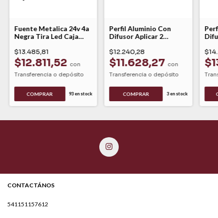
Fuente Metalica 24v 4a
Perfil Aluminio Con
Perf
Negra Tira Led Caja
Difusor Aplicar 2
Difu
Ultrafina 100w My
Metros P01 Gsg
Met
$13.485,81
$12.240,28
$14
$12.811,52
$11.628,27
$1
con
con
Transferencia o depósito
Transferencia o depósito
Tran
93
en stock
3
en stock
CONTACTÁNOS
541151157612