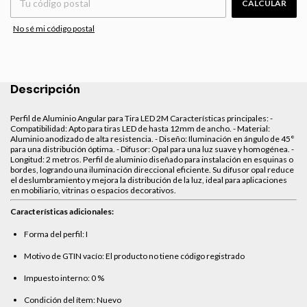
CALCULAR
No sé mi código postal
Descripción
Perfil de Aluminio Angular para Tira LED 2M Características principales: -
Compatibilidad: Apto para tiras LED de hasta 12mm de ancho. - Material:
Aluminio anodizado de alta resistencia. - Diseño: Iluminación en ángulo de 45°
para una distribución óptima. - Difusor: Opal para una luz suave y homogénea. -
Longitud: 2 metros. Perfil de aluminio diseñado para instalación en esquinas o
bordes, logrando una iluminación direccional eficiente. Su difusor opal reduce
el deslumbramiento y mejora la distribución de la luz, ideal para aplicaciones
en mobiliario, vitrinas o espacios decorativos.
Características adicionales:
Forma del perfil: I
Motivo de GTIN vacío: El producto no tiene código registrado
Impuesto interno: 0 %
Condición del ítem: Nuevo