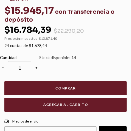
$15.945,17
con
Transferencia o
depósito
$16.784,39
$22.290,20
Precio sin impuestos
$13.871,40
24
cuotas de
$1.678,44
Cantidad
Stock disponible:
14
−
+
COMPRAR
CAMBIAR CP
Entregas para el CP:
Medios de envío