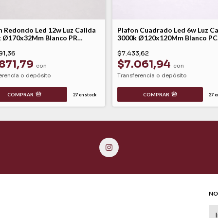
n Redondo Led 12w Luz Calida
Plafon Cuadrado Led 6w Luz Ca
k Ø170x32Mm Blanco PR
3000k Ø120x120Mm Blanco PC
oled
Macroled
91,36
$7.433,62
871,79
$7.061,94
con
con
erencia o depósito
Transferencia o depósito
COMPRAR
COMPRAR
27
en stock
27
en
NO