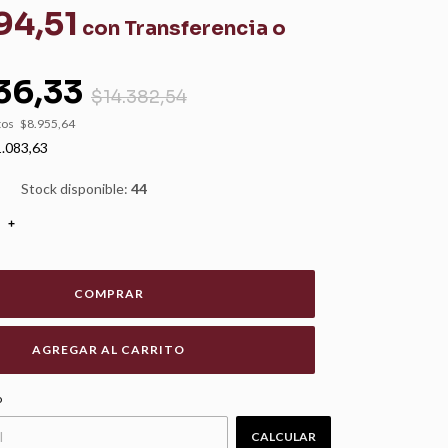
94,51
con
Transferencia o
36,33
$14.382,54
tos
$8.955,64
.083,63
Stock disponible:
44
+
COMPRAR
CAMBIAR CP
o
CALCULAR