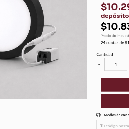
$10.2
depósito
$10.8
Precio sin impues
24
cuotas de
$1
Cantidad
−
Entregas para el CP:
Medios de enví