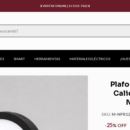
📱VENTAS ONLINE | 11 5115-7612📱
ES
SMART
HERRAMIENTAS
MATERIALES ELÉCTRICOS
¡NUES
Plafo
Cal
N
SKU:
M-NPR1
25
-
%
OFF