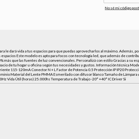
No sé mi código post
ara le dará vida a tus espacios para que puedas aprovecharlos al máximo. Además, p
tus espacios Este modelo es apto para focos con tecnología led, que además de contribu
 más que las fuentes de luz convencionales. Personalizá con estilo Gracias a su esp
spacio de tu hogar u oficina según tus necesidades y gustos. Información técnica Mo
te 115-120mA Conector N + L Factor de Potencia 0.5 Protección IP IP20 Protecci
luminio Material del Lente PMMA Esmerilado con difusor blanco Tamaño de Lámpar
z Vida Útil (horas) 25.000hs Temperatura de Trabajo -20° +40° IC Driver Si