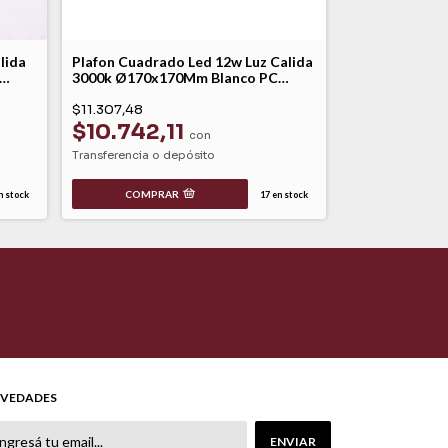
lida
Plafon Cuadrado Led 12w Luz Calida
Plafon Redond
3000k Ø170x170Mm Blanco PC
6000k Ø170x3
Macroled
Macroled
$11.307,48
$10.391,36
$10.742,11
con
$9.871,
Transferencia o depósito
Transferencia o 
COMPRAR
 stock
17
en stock
COMPR
VEDADES