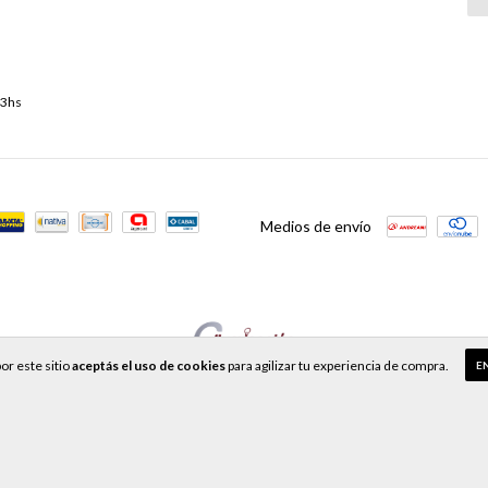
13hs
Medios de envío
or este sitio
aceptás el uso de cookies
para agilizar tu experiencia de compra.
E
fensa de las y los consumidores. Para reclamos
ingresá acá.
/
Botón de arrepentimiento