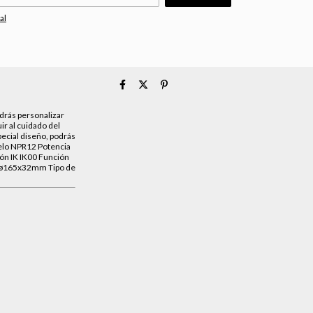
al
odrás personalizar
ir al cuidado del
ecial diseño, podrás
delo NPR12 Potencia
ón IK IK00 Función
a ø165x32mm Tipo de