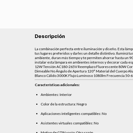
Descripción
La combinación perfecta entre iluminación y diseño. Esta lámp
tus lugares preferidos y darles un detalle distintivo. Iluminá 
ambiente, duran más tiempo y te permiten ahorrar hasta un 90%
instalar esta lámpara en ambientes internos y decorar cada e
12W Tensión AC180-265V Reemplazo Fluorescente 80W Corrien
Dimeable No Ángulo de Apertura 120° Material del Cuerpo A
Blanco Cálido 3000K Flujo Luminoso 1080lm Frecuencia 50-60H
Características adicionales:
Ambientes: Interior
Color de la estructura: Negro
Aplicaciones inteligentes compatibles: No
Asistentes virtuales compatibles: No
Motivo de GTIN vacío: Otra razón