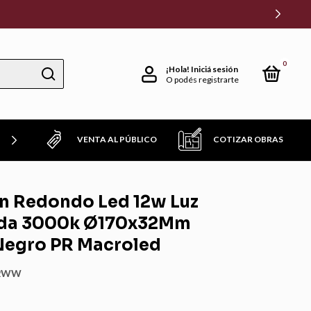
0
¡Hola!
Iniciá sesión
O podés registrarte
VENTA AL PÚBLICO
COTIZAR OBRAS
TROS FAVORITOS!
n Redondo Led 12w Luz
ida 3000k Ø170x32Mm
egro PR Macroled
2WW