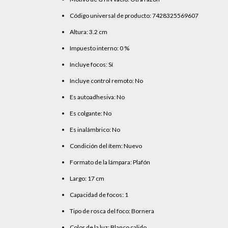
Código universal de producto: 7428325569607
Altura: 3.2 cm
Impuesto interno: 0 %
Incluye focos: Sí
Incluye control remoto: No
Es autoadhesiva: No
Es colgante: No
Es inalámbrico: No
Condición del ítem: Nuevo
Formato de la lámpara: Plafón
Largo: 17 cm
Capacidad de focos: 1
Tipo de rosca del foco: Bornera
Color de la luz: Blanco calido