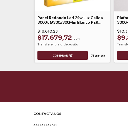
w Luz Fria
Panel Redondo Led 24w Luz Calida
Plafo
lanco PC
3000k Ø300x300Mm Blanco PER
3000
Macroled
Macr
$18.610,23
$10.3
$17.679,72
$9.
con
Transferencia o depósito
Transf
COMPRAR
56
en stock
74
en stock
CONTACTÁNOS
541151157612