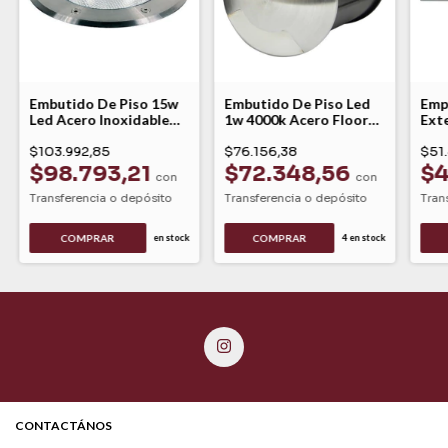
Embutido De Piso 15w
Embutido De Piso Led
Emp
Led Acero Inoxidable
1w 4000k Acero Floor
Exte
Exterior Lucciola
Epl202 Lucciola
Hera
$103.992,85
$76.156,38
$51.
$98.793,21
$72.348,56
$4
con
con
Transferencia o depósito
Transferencia o depósito
Tran
COMPRAR
COMPRAR
en stock
4
en stock
CONTACTÁNOS