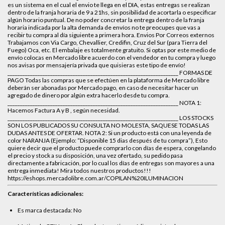
es un sistema en el cual el envio te llega en el DIA, estas entregas se realizan
dentro de la franja horaria de 9 a 21hs, sin posibilidad de acortarla o especificar
algún horario puntual. De no poder concretar la entrega dentro de la franja
horaria indicada por la alta demanda de envíos no te preocupes que vas a
recibir tu compra al día siguiente a primera hora. Envios Por Correos externos
Trabajamos con Via Cargo, Chevallier, Credifin, Cruz del Sur (para Tierra del
Fuego) Oca, etc. El embalaje es totalmente gratuito. Si optas por este medio de
envío colocas en Mercado libre acuerdo con el vendedor en tu compra y luego
nos avisas por mensajería privada que quisieras este tipo de envío!
____________________________________________________________________ FORMAS DE
PAGO Todas las compras que se efectúen en la plataforma de Mercado libre
deberán ser abonadas por Mercado pago, en caso de necesitar hacer un
agregado de dinero por algún extra hacerlo desde tu compra.
____________________________________________________________________ NOTA 1:
Hacemos Factura A y B , según necesidad.
____________________________________________________________________ LOS STOCKS
SON LOS PUBLICADOS SU CONSULTA NO MOLESTA, SAQUESE TODAS LAS
DUDAS ANTES DE OFERTAR. NOTA 2: Si un producto está con una leyenda de
color NARANJA (Ejemplo: “Disponible 15 dias después de tu compra”), Esto
quiere decir que el producto puede comprarlo con días de espera, congelando
el precio y stock a su disposición, una vez ofertado, su pedido pasa
directamente a fabricación, por lo cual los días de entregas son mayores a una
entrega inmediata! Mira todos nuestros productos!!!
https://eshops.mercadolibre.com.ar/COPILAN%20ILUMINACION
Características adicionales:
Es marca destacada: No