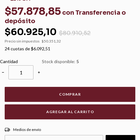
$57.878,85
con
Transferencia o
depósito
$60.925,10
$80.910,52
Precio sin impuestos
$50.351,32
24
cuotas de
$6.092,51
Cantidad
Stock disponible:
5
−
+
COMPRAR
CAMBIAR CP
Entregas para el CP:
Medios de envío