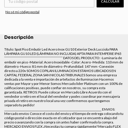
CALCULAR
No sé mi código postal
Descripción
Título: Spot Piso Embutir Led Acero Inox GU10 Exterior Deck Lucciola PARA
LÁMPARA GU10 LED (LÁMPARA NO INCLUIDA) APTA PARA INTEMPERIE IP65
¯¯¯¯¯¯¯¯¯¯¯¯¯¯¯¯¯¯¯¯¯¯¯¯¯¯¯¯¯¯¯¯¯¯¯¯¯¯¯¯¯¯¯¯¯¯¯¯¯¯¯ DATOS DEL PRODUCTO: -Luminaria de
embutir en piso -Material: Acero Inoxidable -Color: Acero -Medida: 110 mm de
diámetro -Hueco: 81 mm de diámetro -Profundidad: 147 mm -Conexión
directo a 220v SOMOS COPILAN ILUMINACION ESTAMOS UBICADOS EN
CAPITAL FEDERAL ZONA SAN NICOLAS TRIBUNALES Somos una empresa
dedicada a la venta e importación de artefactos de Iluminacion Hacemos
ventas por Mayor y por Menor Somos Mercado líder Platinum con un 100% de
calificaciones positivas, puede confiar en nosotros, su compra esta
garantizada. RETIROS: Puede colocar en Mercado Libre Acuerdo con el
vendedor o retiro en el local del vendedor y podes coordinar por mensajería
privada el retiro en nuestro local una vez confirmemos que tengamos
separado tu pedido!
____________________________________________________________________ ENVIOS:
Mercado envíos Conoce el costo del envío y el tiempo de entrega colocando tu
código postal o dirección exacta en el cotizador que se encuentra abajo del
precio o avanzando con la compra sin antes haber confirmado la compra.
MERCADO ENVIOS FLEX ¿Necesitas tu compra rápidamente? Mercado FLEX