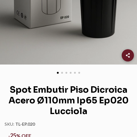
Spot Embutir Piso Dicroica
Acero Ø110mm Ip65 Ep020
Lucciola
SKU:
TL-EP.020
25
-
%
OFF