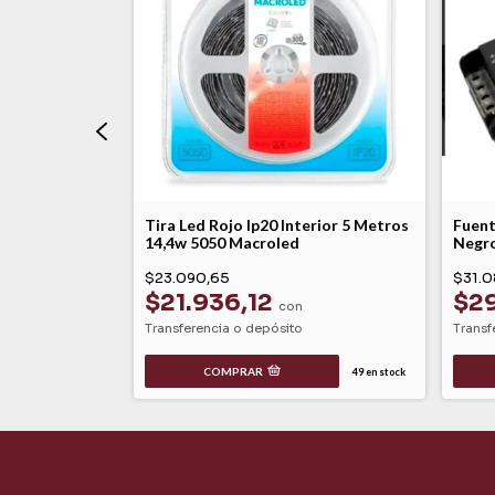
 Leds Luz
Tira Led Rojo Ip20 Interior 5 Metros
Fuent
yorled
14,4w 5050 Macroled
Negro
$23.090,65
$31.0
$21.936,12
$2
on
con
Transferencia o depósito
Transf
COMPRAR
1
en stock
49
en stock