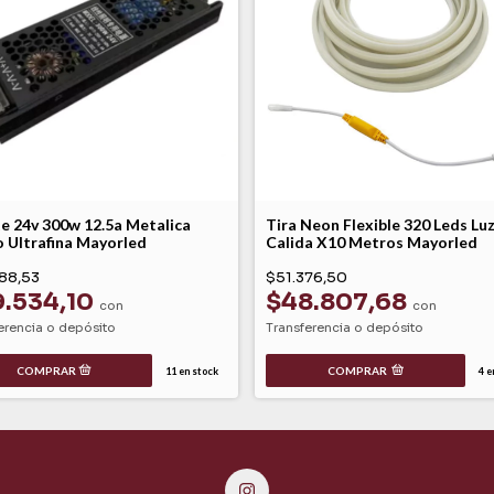
e 24v 300w 12.5a Metalica
Tira Neon Flexible 320 Leds Lu
 Ultrafina Mayorled
Calida X10 Metros Mayorled
88,53
$51.376,50
9.534,10
$48.807,68
con
con
erencia o depósito
Transferencia o depósito
COMPRAR
11
en stock
4
en