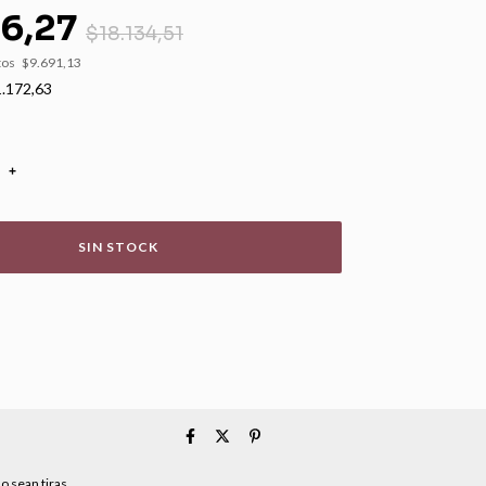
26,27
$18.134,51
tos
$9.691,13
.172,63
+
o sean tiras