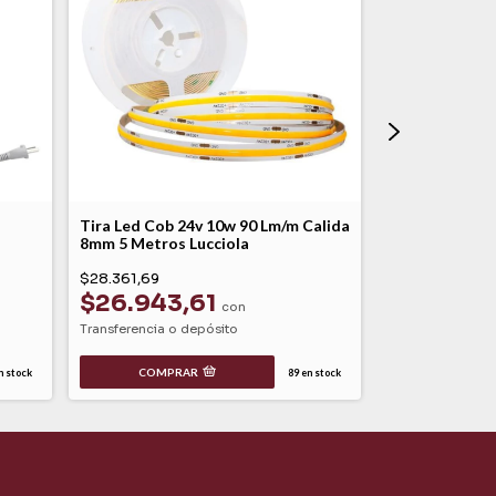
z
Tira Led Cob 24v 10w 90 Lm/m Calida
Perfil Alumini
8mm 5 Metros Lucciola
Metros P01 G
$28.361,69
$14.572,92
$26.943,61
con
$13.844
Transferencia o depósito
Transferencia o 
COMPRAR
 stock
89
en stock