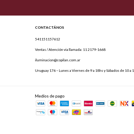
CONTACTÁNOS
541151157612
Ventas / Atención via llamada: 11 2179-1668
iluminacion@copilan.com.ar
Uruguay 176 – Lunes a Viernes de 9 a 18hs y Sábados de 10 a 
Medios de pago