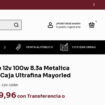
0
¡Hola!
Iniciá sesión
O podés registrarte
VENTA AL PÚBLICO
COTIZAR OBRAS
TROS FAVORITOS!
 12v 100w 8.3a Metalica
Caja Ultrafina Mayorled
-12V-100W
39,96
con
Transferencia o