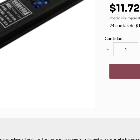
$11.7
Precio sin impues
24
cuotas de
$1
Cantidad
−
a tiras led/neon/modulos. Las mismas no sirven para alimentar otros artefactos que n