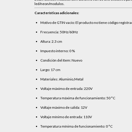
led/neon/modulos.
Características adicionales:
Motivo de GTIN vacío: El producto no tiene código registr
Frecuencia: 50Hz/60Hz
Altura: 2.3 cm
Impuesto interno: 0 %
Condición del ítem: Nuevo
Largo: 17 cm
Materiales: Aluminio,Metal
Voltaje máximo de entrada: 220V
Temperatura máxima de funcionamiento: 50 °C
Voltaje máximo de salida: 12V
Voltaje mínimo de entrada: 110V
Temperatura mínima de funcionamiento: 0 °C