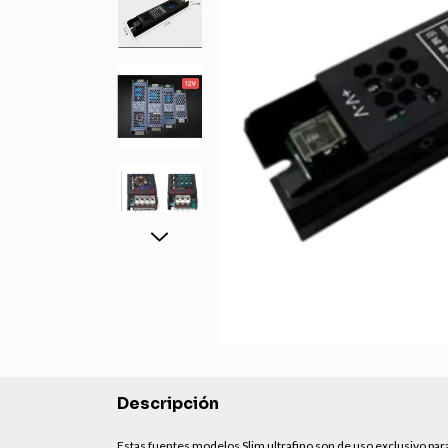
Descripción
Estas fuentes modelos Slim ultrafino son de uso exclusivo par