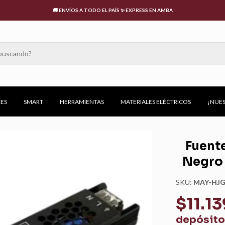
📍URUGUAY 176, CABA | 🕧LUNES A VIERNES: 9:00 A 18:00HS, SÁBADOS: 10:00 A 13:00HS
ES
SMART
HERRAMIENTAS
MATERIALES ELÉCTRICOS
¡NUES
Fuente
Negro 
SKU:
MAY-HJG
$11.1
depósito