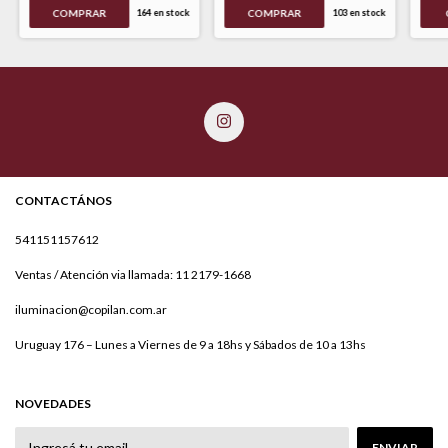
COMPRAR
COMPRAR
164
en stock
103
en stock
CONTACTÁNOS
541151157612
Ventas / Atención via llamada: 11 2179-1668
iluminacion@copilan.com.ar
Uruguay 176 – Lunes a Viernes de 9 a 18hs y Sábados de 10 a 13hs
NOVEDADES