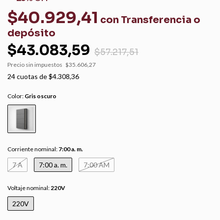
$40.929,41
con
Transferencia o
depósito
$43.083,59
$57.217,51
Precio sin impuestos
$35.606,27
24
cuotas de
$4.308,36
Color:
Gris oscuro
Corriente nominal:
7:00 a. m.
7 A
7:00 a. m.
7:00 AM
Voltaje nominal:
220V
220V