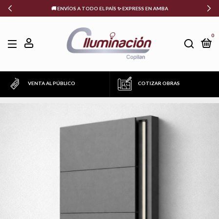
🚚 ENVÍOS A TODO EL PAÍS ✨ EXPRESS EN AMBA
0
VENTA AL PÚBLICO
COTIZAR OBRAS