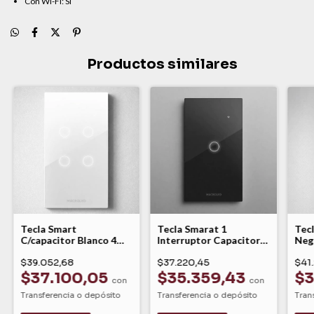
Con Wi-Fi: Sí
Productos similares
Tecla Smart
Tecla Smarat 1
Tec
C/capacitor Blanco 4
Interruptor Capacitor
Negr
Canales Wifi Macroled
Negro Roma Macroled
Ac 
$39.052,68
$37.220,45
$41
$37.100,05
$35.359,43
$3
con
con
Transferencia o depósito
Transferencia o depósito
Tran