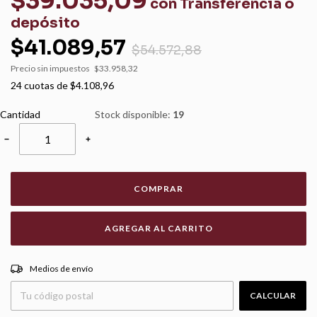
$39.035,09
con
Transferencia o
depósito
$41.089,57
$54.572,88
Precio sin impuestos
$33.958,32
24
cuotas de
$4.108,96
Cantidad
Stock disponible:
19
−
+
COMPRAR
CAMBIAR CP
Entregas para el CP:
Medios de envío
CALCULAR