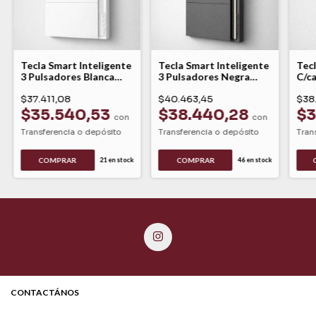
Tecla Smart Inteligente
Tecla Smart Inteligente
Tec
3 Pulsadores Blanca
3 Pulsadores Negra
C/ca
Tokio Macroled
Tokio Macroled
Can
$37.411,08
$40.463,45
$38
$35.540,53
$38.440,28
$3
con
con
Transferencia o depósito
Transferencia o depósito
Tran
COMPRAR
21
en stock
46
en stock
CONTACTÁNOS