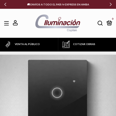
🚚 ENVÍOS A TODO EL PAÍS ✨ EXPRESS EN AMBA
0
VENTA AL PÚBLICO
COTIZAR OBRAS