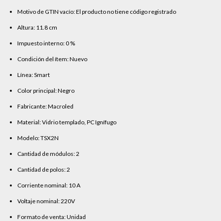
Motivo de GTIN vacío: El producto no tiene código registrado
Altura: 11.8 cm
Impuesto interno: 0 %
Condición del ítem: Nuevo
Línea: Smart
Color principal: Negro
Fabricante: Macroled
Material: Vidrio templado, PC Ignífugo
Modelo: TSX2N
Cantidad de módulos: 2
Cantidad de polos: 2
Corriente nominal: 10 A
Voltaje nominal: 220V
Formato de venta: Unidad